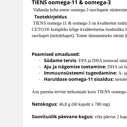
TIENS oomega-11 & oomega-3
Vallanda keha enese oomega-3 rasvhapete sünteesim
Tootekirjeldus
TIENS oomega-11 & oomega-3 on kvaliteetne toidulis
CETO3® kompleks kõige kvaliteetsema loodusliku hee
rasvhapet (tsetolehapet). Toime täiustamiseks oleme li
Peamised omadused:
Südame tervis
·
: EPA ja DHA toetavad südam
Aju ja nägemise toetamine:
·
DHA on häda
Immuunsüsteemi tugevdamine:
·
A- ja
Haruldase oomega-11 sisaldus:
·
tsetol
Asu parema tervise teekonnale koos TIENS oomega-11
Netokogus:
46,8 g (60 kapslit x 780 mg)
Soovituslik päevane kogus:
võta päevas 2 kaps