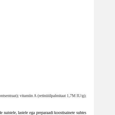
ntsentraat); vitamiin A (retinüülpalmitaat 1,7M IU/g);
e naistele, lastele ega preparaadi koostisainete suhtes