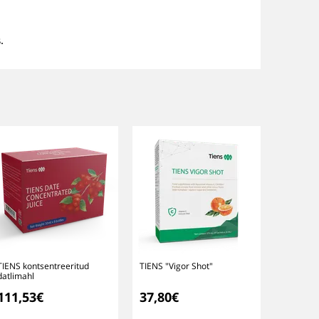
.
TIENS kontsentreeritud
TIENS "Vigor Shot"
datlimahl
111,53€
37,80€