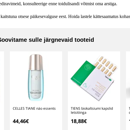
eediravimeid, konsulteerige enne toidulisandi võtmist oma arstiga.
 kaitstuna otsese päikesevalguse eest. Hoida lastele kättesaamatus kohas
Soovitame sulle järgnevaid tooteid
CELLES TIANE näo essents
TIENS biokaltsiumi kapslid
letsitiinga
44,46€
18,88€