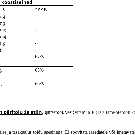
 koostisained:
lis
*PVK
 mg
-
 mg
-
 mg
-
 mg
-
 mg
-
mg
-
67%
g
65%
g
66%
t päritolu želatiin,
glütserool, vesi;
vitamiin E (D-alfatokoferooli ko
ise ja tasakaalus toidu aseainena. Ei soovitata rasedatele või imetavatel