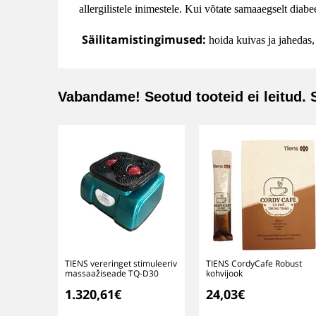
allergilistele inimestele. Kui võtate samaaegselt diab
Säilitamistingimused:
hoida kuivas ja jahedas,
Vabandame! Seotud tooteid ei leitud. 
TIENS vereringet stimuleeriv
TIENS CordyCafe Robust
massaažiseade TQ-D30
kohvijook
1.320,61€
24,03€