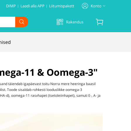
DIMP
Laadi alla APP
Liitumispakett
Konto
|
|
Tere tulemast Tiensi!
Rakendus
LIITU
LOGI SISSE
Ostukorv
mised
Profiil
Veebitellimus
Aadress
mega-11 & Oomega-3"
sand täiendab igapäevast toitu Norra mere heeringa baasil
ist. Toode sisaldab rohkesti looduslikke oomega-3
HA-d), oomega-11 rasvhapet (tsetoleiinhapet), samuti E-, A- ja
Otukorv on tühi