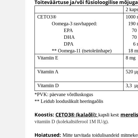
Toiteväärtuse ja/või füsioloogilise mõjuga
2 kaps
CETO3®
1000
Oomega-3 rasvhapped:
190
EPA
70
DHA
70
DPA
6
**
Oomega-11 (tsetoleiinhape)
18 
Vitamiin E
8 mg
Vitamiin A
520
µ
Vitamiin D
3,3
µ
*PVK: päevane võrdluskogus
** Leidub looduslikult heeringaõlis
Koostis:
CETO3® (kalaõli);
merelis
kapsli kest:
vitamiin D (kolekaltsiferool 1M IU/g).
Hoiatused
:
Mitte tarvitada toidulisandeid mitmekes