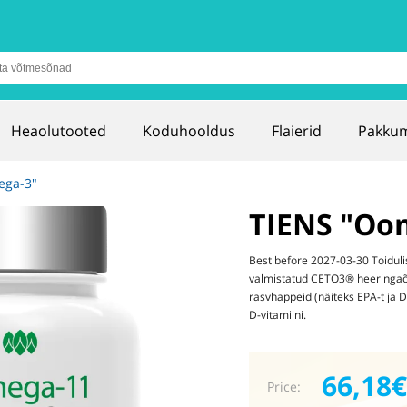
Heaolutooted
Koduhooldus
Flaierid
Pakku
ega-3"
TIENS "Oo
Best before 2027-03-30 Toiduli
valmistatud CETO3® heeringaõl
rasvhappeid (näiteks EPA-t ja D
D-vitamiini.
66,18€
Price: