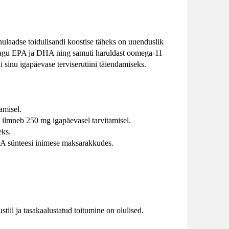
laadse toidulisandi koostise täheks on uuenduslik
 nagu EPA ja DHA ning samuti haruldast oomega-11
i sinu igapäevase terviserutiini täiendamiseks.
amisel.
 ilmneb 250 mg igapäevasel tarvitamisel.
eks.
HA sünteesi inimese maksarakkudes.
tiil ja tasakaalustatud toitumine on olulised.